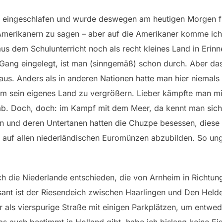
rüh eingeschlafen und wurde deswegen am heutigen Morgen 
merikanern zu sagen – aber auf die Amerikaner komme ich
us dem Schulunterricht noch als recht kleines Land in Erinn
 Gang eingelegt, ist man (sinngemäß) schon durch. Aber da
us. Anders als in anderen Nationen hatte man hier niemals
m sein eigenes Land zu vergrößern. Lieber kämpfte man m
. Doch, doch: im Kampf mit dem Meer, da kennt man sich 
in und deren Untertanen hatten die Chuzpe besessen, diese 
n auf allen niederländischen Euromünzen abzubilden. So ungl
ch die Niederlande entschieden, die von Arnheim in Richtu
essant ist der Riesendeich zwischen Haarlingen und Den Helde
r als vierspurige Straße mit einigen Parkplätzen, um entwe