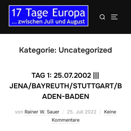
Zu
Inhalten
Suchen
SEITEN
springen
nach:
Kategorie:
Uncategorized
TAG 1: 25.07.2002 |||
JENA/BAYREUTH/STUTTGART/B
ADEN-BADEN
Veröffentlicht
von
Rainer W. Sauer
25. Juli 2022
Keine
am
Kommentare