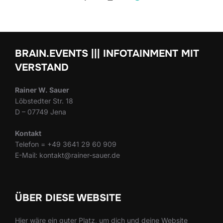
Navigation
BRAIN.EVENTS ||| INFOTAINMENT MIT
VERSTAND
Rainer W. Sauer
Löbstedter Str. 18
D – 07749 Jena
Kontakt
Telefon = +49 3641 29 60 909
E-Mail: kontakt@rainer-sauer.de
ÜBER DIESE WEBSITE
Hier wäre ein guter Platz, um dich und deine Website