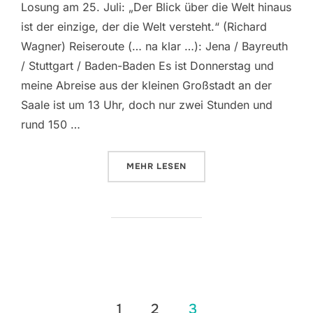
Losung am 25. Juli: „Der Blick über die Welt hinaus
ist der einzige, der die Welt versteht.“ (Richard
Wagner) Reiseroute (… na klar …): Jena / Bayreuth
/ Stuttgart / Baden-Baden Es ist Donnerstag und
meine Abreise aus der kleinen Großstadt an der
Saale ist um 13 Uhr, doch nur zwei Stunden und
rund 150 …
ÜBER „TAG 1: 25.07.2002 ||| 
MEHR
LESEN
Beitrags-
1
2
3